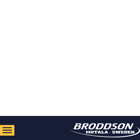
خطي
لى
لمحتوى