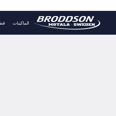
خطي
لى
الماكينات
قطع
لمحتوى