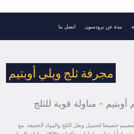
ة
نبذة عن برودسون
اتصل بنا
مجرفة ثلج ويلي أوبتيم
 أوبتيم - مناولة قوية للثلج
و الثلج Wille Optim Optim مصمم خصيصًا لتحميل ونقل الثلج والمواد الخفيفة. مع
لمختلف طرازات ماكينات Wille ومناطق العمل.