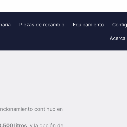
naria
Piezas de recambio
Equipamiento
Confi
Acerca
uncionamiento continuo en
.500 litros
, y la opción de