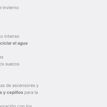
e invierno
co intenso
ciclar el agua
es
nos suecos
ras de ascensores y
s y cepillos
para la
boración con los