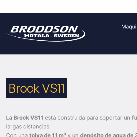
Ir
al
Maqui
contenido
Brock VS11
La Brock VS11
está construida para soportar un f
largas distancias.
Con una
tolva de 11 m³
y un
depósito de agua de 3