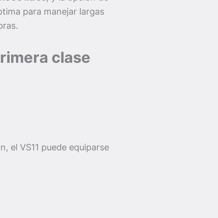
ptima para manejar largas
bras.
rimera clase
ón, el VS11 puede equiparse