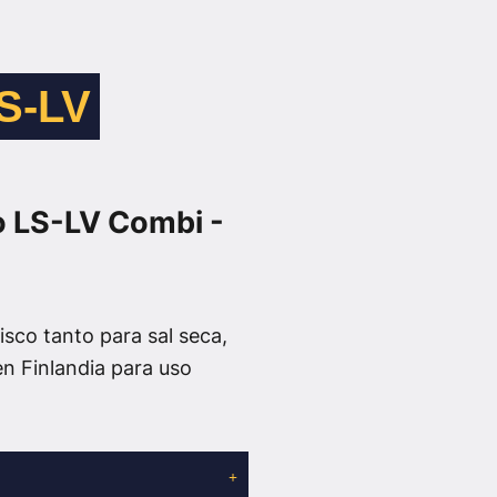
LS-LV
o LS-LV Combi -
sco tanto para sal seca,
n Finlandia para uso