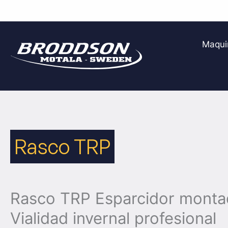
Ir
al
Maqui
contenido
Rasco TRP
Rasco TRP Esparcidor montad
Vialidad invernal profesional