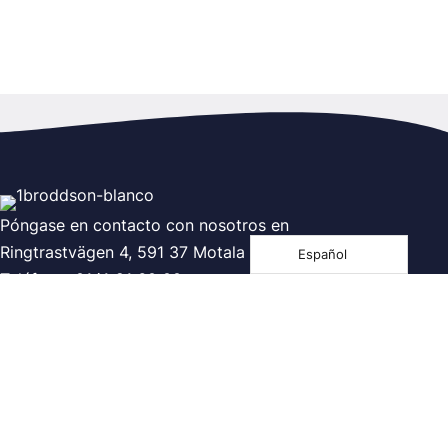
Póngase en contacto con nosotros en
Ringtrastvägen 4, 591 37 Motala
Español
Teléfono: 0141-21 60 00
Correo electrónico:
info@broddson.se
Seguir leyendo
Política de privacidad
Política de privacidad
Síguenos en