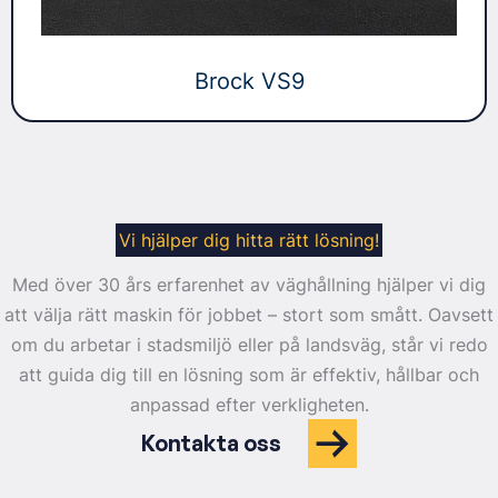
Brock VS9
Vi hjälper dig hitta rätt lösning!
Med över 30 års erfarenhet av väghållning hjälper vi dig
att välja rätt maskin för jobbet – stort som smått. Oavsett
om du arbetar i stadsmiljö eller på landsväg, står vi redo
att guida dig till en lösning som är effektiv, hållbar och
anpassad efter verkligheten.
Kontakta oss