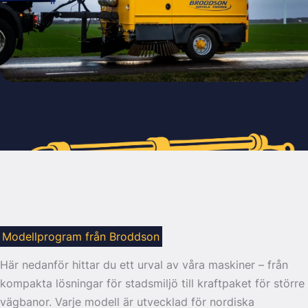
Modellprogram från Broddson
Här nedanför hittar du ett urval av våra maskiner – från
kompakta lösningar för stadsmiljö till kraftpaket för större
vägbanor. Varje modell är utvecklad för nordiska