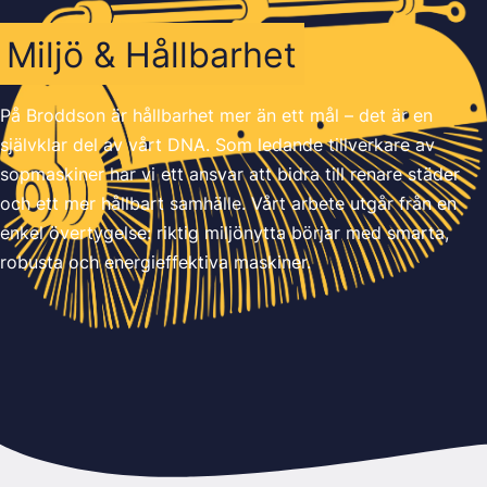
Miljö & Hållbarhet
På Broddson är hållbarhet mer än ett mål – det är en
självklar del av vårt DNA. Som ledande tillverkare av
sopmaskiner har vi ett ansvar att bidra till renare städer
och ett mer hållbart samhälle. Vårt arbete utgår från en
enkel övertygelse: riktig miljönytta börjar med smarta,
robusta och energieffektiva maskiner.