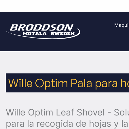
Ir
al
Maqui
contenido
Wille Optim Pala para h
Wille Optim Leaf Shovel - Solu
para la recogida de hojas y la