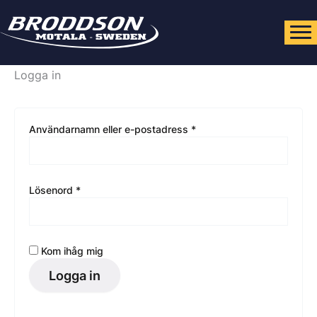
Hoppa
till
innehåll
Logga in
Obligatoriskt
Användarnamn eller e-postadress
*
Obligatoriskt
Lösenord
*
Kom ihåg mig
Logga in