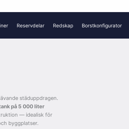
iner
Reservdelar
Redskap
Borstkonfigurator
krävande städuppdragen.
ank på 5 000 liter
uktion — idealisk för
och byggplatser.