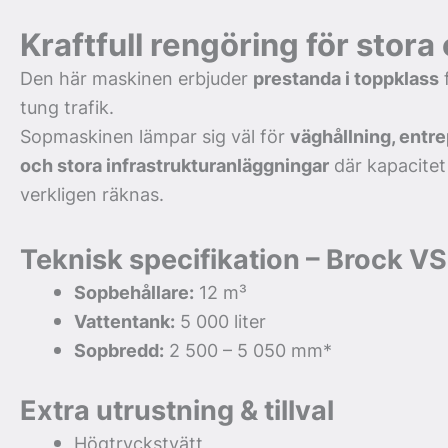
Kraftfull rengöring för stor
Den här maskinen erbjuder
prestanda i toppklass
f
tung trafik.
Sopmaskinen lämpar sig väl för
väghållning, entr
och stora infrastrukturanläggningar
där kapacitet o
verkligen räknas.
Teknisk specifikation – Brock V
Sopbehållare:
12 m³
Vattentank:
5 000 liter
Sopbredd:
2 500 – 5 050 mm*
Extra utrustning & tillval
Högtryckstvätt