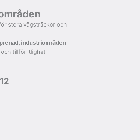
a områden
ör stora vägsträckor och
eprenad, industriområden
ch tillförlitlighet
S12