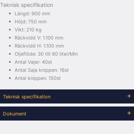
Teknisk specifikation
Längd: 900 mm
Höjd: 750 mm
Vikt: 210 kg
Räckvidd V: 1.100 mm
Räckvidd H: 1.100 mm
Oljeflöde: 30 till 60 liter/Min
Antal Vajer: 40st
Antal Saja knippen: 16st
Antal knippen: 150st
Teknisk specifikation
Dokument