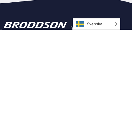
Svenska
Kontakta oss
Ringtrastvägen 4, 591 37 Motala
Telefon: 0141-21 60 00
E-post:
info@broddson.se
Info
Villkor
Integritetspolicy
Följ oss