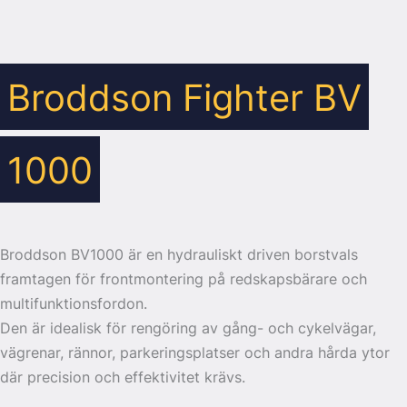
Broddson Fighter BV
1000
Broddson BV1000 är en hydrauliskt driven borstvals
framtagen för frontmontering på redskapsbärare och
multifunktionsfordon.
Den är idealisk för rengöring av gång- och cykelvägar,
vägrenar, rännor, parkeringsplatser och andra hårda ytor
där precision och effektivitet krävs.