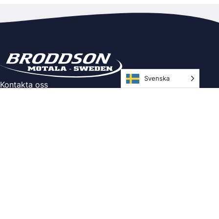
Svenska
Kontakta oss
Ringtrastvägen 4, 591 37 Motala
Telefon: 0141-21 60 00
E-post:
info@broddson.se
Info
Villkor
Integritetspolicy
Följ oss