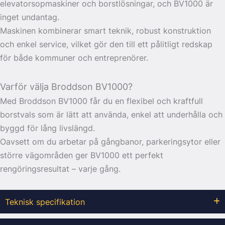
elevatorsopmaskiner och borstlösningar, och BV1000 är
inget undantag.
Maskinen kombinerar smart teknik, robust konstruktion
och enkel service, vilket gör den till ett pålitligt redskap
för både kommuner och entreprenörer.
Varför välja Broddson BV1000?
Med Broddson BV1000 får du en flexibel och kraftfull
borstvals som är lätt att använda, enkel att underhålla och
byggd för lång livslängd.
Oavsett om du arbetar på gångbanor, parkeringsytor eller
större vägområden ger BV1000 ett perfekt
rengöringsresultat – varje gång.
Teknisk specifikation