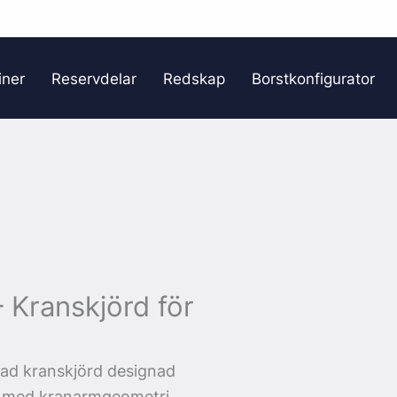
iner
Reservdelar
Redskap
Borstkonfigurator
Kranskjörd för
ad kranskjörd designad
on med kranarmgeometri