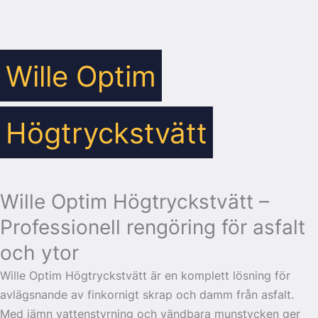
Wille Optim
Högtryckstvätt
Wille Optim Högtryckstvätt –
Professionell rengöring för asfalt
och ytor
Wille Optim Högtryckstvätt är en komplett lösning för
avlägsnande av finkornigt skrap och damm från asfalt.
Med jämn vattenstyrning och vändbara munstycken ger