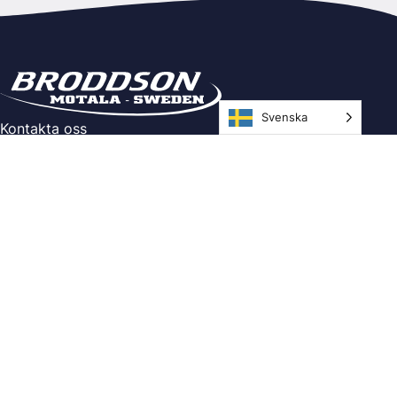
Svenska
Kontakta oss
Ringtrastvägen 4, 591 37 Motala
Telefon: 0141-21 60 00
E-post:
info@broddson.se
Info
Villkor
Integritetspolicy
Följ oss