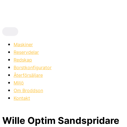
Hoppa
till
innehåll
Maskiner
Reservdelar
Redskap
Borstkonfigurator
Återförsäljare
Miljö
Om Broddson
Kontakt
Wille Optim Sandspridare